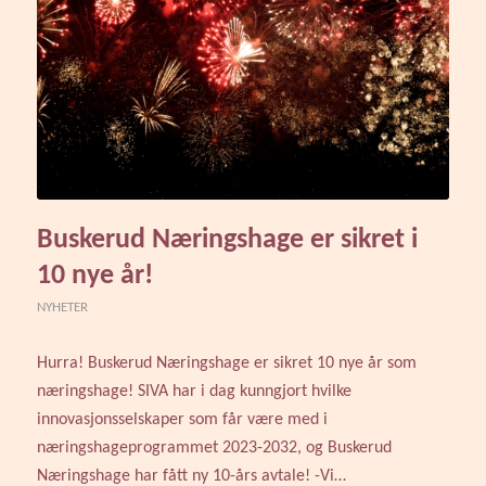
Buskerud Næringshage er sikret i
10 nye år!
NYHETER
Hurra! Buskerud Næringshage er sikret 10 nye år som
næringshage! SIVA har i dag kunngjort hvilke
innovasjonsselskaper som får være med i
næringshageprogrammet 2023-2032, og Buskerud
Næringshage har fått ny 10-års avtale! -Vi…