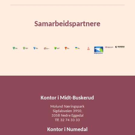
Samarbeidspartnere
Kontor i Midt-Buskerud
Molund Næringspark
Sigdalsveien 3950,
3358 Nedre Eggedal
Tlf. 32 74 33 33
Kontor i Numedal