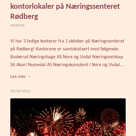
kontorlokaler på Næringssenteret
Rødberg
NYHETER
Vi har 3 ledige kontorer fra 1.oktober på Næringssenteret
på Rødberg! Kontorene er samlokalisert med følgende:
Buskerud Næringshage AS Nore og Uvdal Næringsselskap
SA Akari Numedal AS Næringskonsulent i Nore og Uvdal…
Les mer
28/08/2023