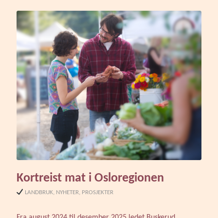
Kortreist mat i Osloregionen
LANDBRUK
,
NYHETER
,
PROSJEKTER
Fra august 2024 til desember 2025 ledet Buskerud