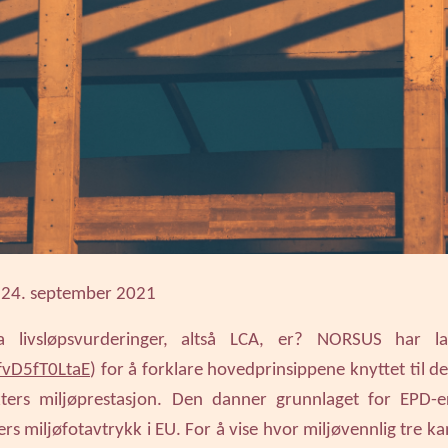
 24. september 2021
 livsløpsvurderinger, altså LCA, er? NORSUS har la
/fvD5fT0LtaE
) for å forklare hovedprinsippene knyttet til 
ters miljøprestasjon. Den danner grunnlaget for EPD-e
ers miljøfotavtrykk i EU. For å vise hvor miljøvennlig tre k