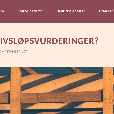
em
Starte bedrift?
Bedriftstjenester
Bransjer
LIVSLØPSVURDERINGER?
OMPETANSEPILOT