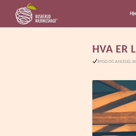
Hj
HVA ER 
BYGG OG ANLEGG
,
K