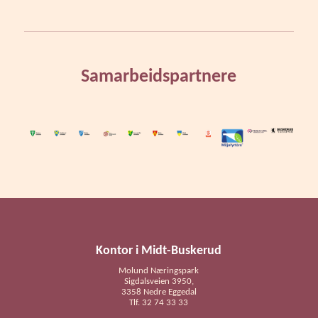
Samarbeidspartnere
Kontor i Midt-Buskerud
Molund Næringspark
Sigdalsveien 3950,
3358 Nedre Eggedal
Tlf. 32 74 33 33