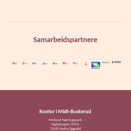
Samarbeidspartnere
Kontor i Midt-Buskerud
Molund Næringspark
Sigdalsveien 3950,
3358 Nedre Eggedal